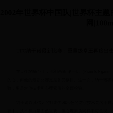
2002年世界杯中国队|世界杯主
网|100m
UFC纳干诺最新比赛：重量级拳王再度出
在UFC的舞台上，弗朗西斯·纳干诺（Francis N
的心，而他的最新比赛更是备受瞩目。这一次，纳干诺将
验，更是对他技术和心理素质的全面检验。
纳干诺以其强大的打击力和出色的防守技术闻名于世
赛中，技术和力量固然重要，但心理素质同样不可忽视。