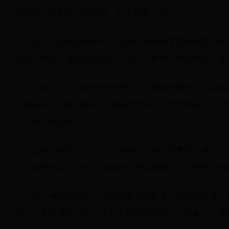
持冷静，找到对手的破绽，给予致命一击。
这次的挑战者同样不容小觑。他有着丰富的比赛经验
宝座，成为了这场比赛的最大悬念。拳迷们纷纷猜测，这
比赛当天，场馆内座无虚席，气氛紧张而热烈。随着
击都充满了力量和精准。挑战者则采取了灵活的战术，试
烈，每一回合都充满了悬念。
最终，纳干诺凭借其出色的技术和心理素质，再次捍
UFC精神的最好诠释。这场比赛无疑将成为UFC历史上
对于拳迷们来说，这场比赛不仅仅是一场视觉盛宴，
的人。无论未来如何，纳干诺都将继续在UFC的舞台上书