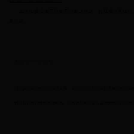
本文由资深体育记者王涛发自北京，转载需注明出处。
席活动。
2025-07-07 08:29:39
辽宁籍运动员教练闪耀世界杯：从东北黑土地走向世界舞台的拼搏
西班牙传奇门将的巅峰时刻：回顾世界杯历史上最伟大的守门员表