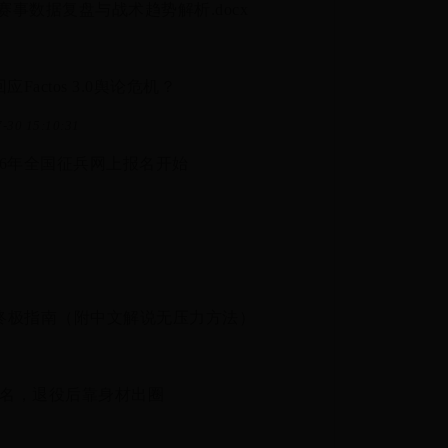
赛事数据复盘与战术趋势解析.docx
actos 3.0舆论危机？
-30 15:10:31
026年全国征兵网上报名开始
赛终极指南（附中文解说无压力方法）
出名，退役后靠身材出圈