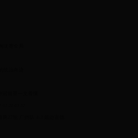
淘汰赛全局
的统治奇迹
冲冠前景一文看懂
7-31 20:03:52
第27轮 广州队 4-3 延边富德