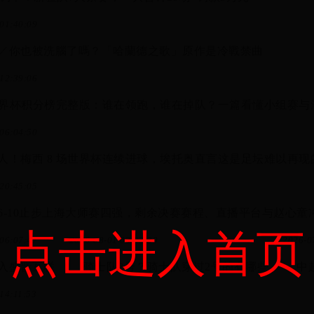
01:40:09
／你也被洗腦了嗎？「哈蘭德之歌」原作是冷戰禁曲
12:39:06
6世界杯积分榜完整版：谁在领跑，谁在掉队？一篇看懂小组赛与
06:04:50
人！梅西 8 场世界杯连续进球，埃托奥直言这是足坛难以再现
20:45:05
6-10止步上海大师赛四强，剩余决赛赛程、直播平台与赵心童
点击进入首页
06:07:47
2026-08-01 03:03:30
2026-0
入盛晋互联
骑士队2号？骑士队穿过2号的有哪些
中超
14:11:53