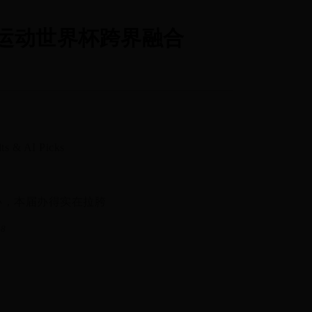
赛车运动世界杯跨界融合
ts & AI Picks
接办，本届办得实在拉胯
48