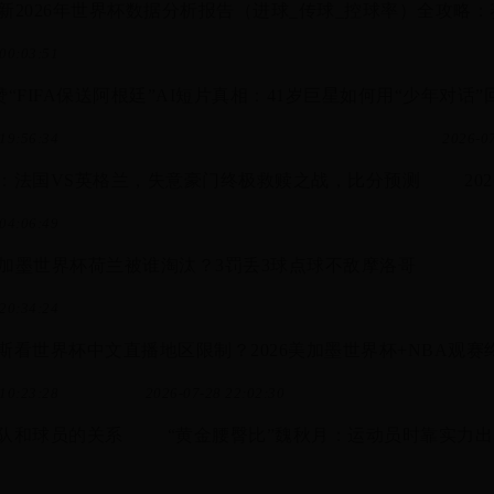
6最新2026年世界杯数据分析报告（进球_传球_控球率）全攻略：
00:03:51
“FIFA保送阿根廷”AI短片真相：41岁巨星如何用“少年对话”回应F
19:56:34
2026-07
：法国VS英格兰，失意豪门终极救赎之战，比分预测
2
04:06:49
6美加墨世界杯荷兰被谁淘汰？3罚丢3球点球不敌摩洛哥
20:34:24
斯看世界杯中文直播地区限制？2026美加墨世界杯+NBA观
10:23:28
2026-07-28 22:02:30
队和球员的关系
“黄金腰臀比”魏秋月：运动员时靠实力