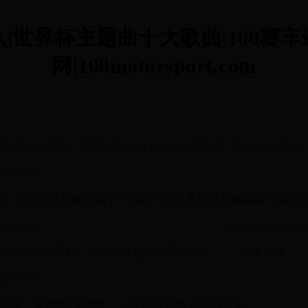
队|世界杯主题曲十大歌曲|100
网|100motorsport.com
08-07 14:58:51
UEFA Europa League 2026/27: Standings, Resul
22:04:00
0日：2026年世界杯乱成了一锅粥！全世界球迷集体喊话中国
02:40:56
2026-08-05 23:52:
队如何面对亚冠：知难而上还是随遇而安？
上海体育
10:47:07
大罚单：新疆队7人禁赛，一共合计29场+罚款5万元