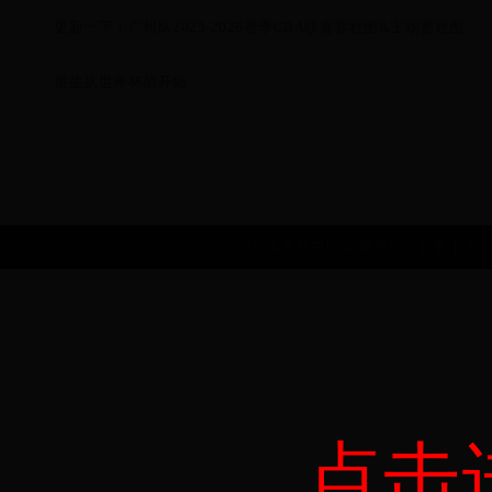
更新一下！广州队2025-2026赛季CBA联赛赛程图&主场赛程图
重生从世界杯前开始
Copyright © 2022 2002年世界杯中国队|世界杯主题曲十大歌曲|10
点击