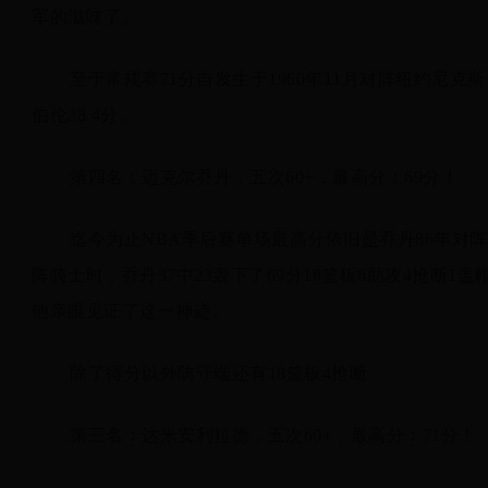
军的滋味了。
至于常规赛71分自发生于1960年11月对阵纽约尼克斯
伯伦38.4分。
第四名：迈克尔乔丹，五次60+，最高分：69分！
迄今为止NBA季后赛单场最高分依旧是乔丹86年对阵
阵骑士时，乔丹37中23轰下了69分18篮板6助攻4抢
他亲眼见证了这一神迹。
除了得分以外防守端还有18篮板4抢断
第三名：达米安利拉德，五次60+，最高分：71分！