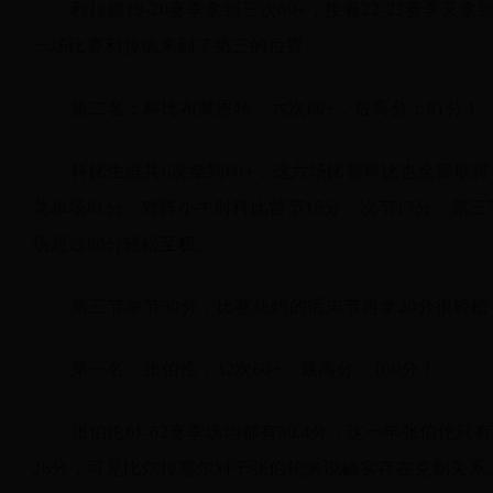
利拉德19-20赛季拿到三次60+，接着22-23赛季
一场比赛利拉德来到了第三的位置。
第二名：科比布莱恩特，六次60+，最高分：81分！
科比生涯共6次拿到60+，这六场比赛科比也全部取得
龙单场81分，对阵小牛时科比首节15分、次节17分、第
场超过80分轻松至极。
第三节单节30分，比赛焦灼的话末节再拿20分很轻松
第一名：张伯伦，32次60+，最高分：100分！
张伯伦61-62赛季场均都有50.4分，这一年张伯伦
26分，可见比尔拉塞尔对于张伯伦来说确实存在克制关系