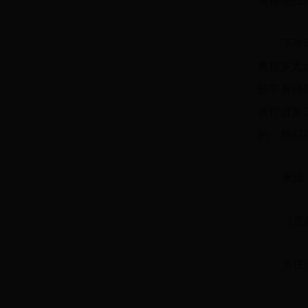
狠狠地扫
下半
奥拉罗尤
的节奏稍
有打进第
的，我们
来源
（责
责任