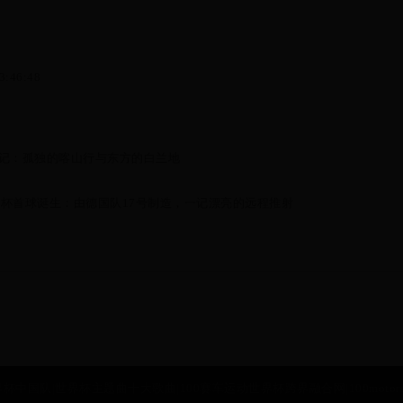
3:46:48
记：孤独的喀山行与东方的白兰地
欧洲杯首球诞生：由德国队17号制造，一记漂亮的远程推射
2年世界杯中国队|世界杯主题曲十大歌曲|100赛车运动世界杯跨界融合网|100motorsport.com