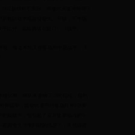
球，申花防线猝不及防，埃德尔高速冲抢得手
宁易购队在半场取得领先。可惜，下半场
平比分，最终两队在虹口1：1战平。
申花，加之本轮又在客场和申花战平，江
”。
本场比赛，两队共造成了25次犯规，裁判
对阵国安，其余比赛平均每场只有2张黄
的犯规动作，也引起了双方比赛场内的小
赛中在完全无法争到球的情况下，依然将腿