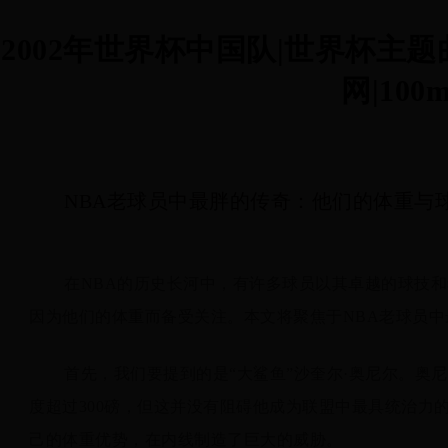
2002年世界杯中国队|世界杯主
网|100m
NBA老球员中最胖的传奇：他们的体重与
在NBA的历史长河中，有许多球员以其卓越的球技
因为他们的体重而备受关注。本文将聚焦于NBA老球员
首先，我们要提到的是“大鲨鱼”沙奎尔·奥尼尔。奥
度超过300磅，但这并没有阻碍他成为联盟中最具统治力
己的体重优势，在内线制造了巨大的威胁。