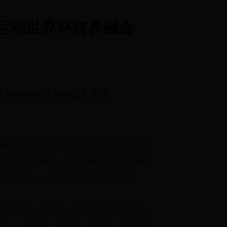
赛车运动世界杯跨界融合
与2014年世界杯冠军荣耀
交媒体为他送上了热烈的祝福。作为一名杰
同样令人瞩目。他为德国队出战113场比
球队的核心之一，帮助德国队夺得了冠军。
煌的瞬间。他在场上总是展现出超强的防
应对。拉姆的技术细腻，速度快，阅读比赛