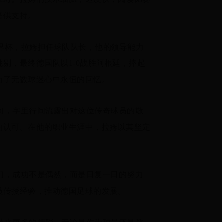
提供支持。
世界杯，拉姆担任球队队长，他的领导能力
剔，最终德国队以1-0战胜阿根廷，捧起
为了无数球迷心中永恒的回忆。
间，字里行间流露出对这位传奇球员的敬
的认可。在他的职业生涯中，拉姆以其坚定
们，成功不是偶然，而是日复一日的努力
员传授经验，推动德国足球的发展。