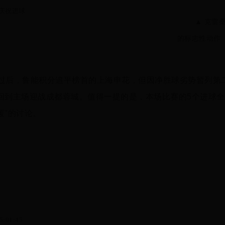
▲ 克雷
的标志性动作
过后，鲁能积分追平榜首的上海申花，但因净胜球劣势暂列第
回到主场迎战成都蓉城。值得一提的是，本场比赛的5个进球全
援"的讨论。
5:01:45