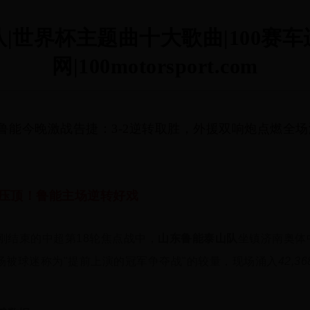
队|世界杯主题曲十大歌曲|100
网|100motorsport.com
鲁能今晚激战告捷：3-2逆转取胜，外援双响炮点燃全场
压顶！鲁能主场逆转好戏
刚结束的中超第18轮焦点战中，
山东鲁能泰山队
坐镇济南奥体
场被球迷称为"提前上演的冠军争夺战"的较量，现场涌入
42,3