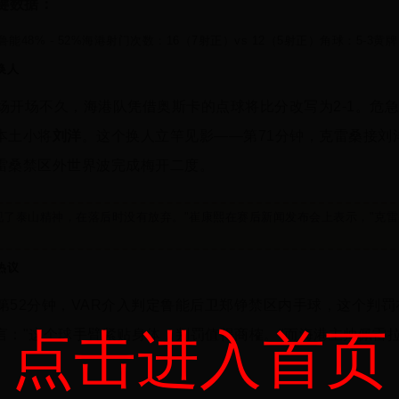
键数据：
能48% - 52%海港
射门次数：16（7射正）vs 12（5射正）
角球：5-3
黄牌
换人
场开场不久，海港队凭借奥斯卡的点球将比分改写为2-1。危
本土小将
刘洋
。这个换人立竿见影——第71分钟，克雷桑接刘
雷桑禁区外世界波完成梅开二度。
现了泰山精神，在落后时没有放弃。"崔康熙在赛后新闻发布会上表示，"克
热议
第52分钟，VAR介入判定鲁能后卫郑铮禁区内手球，这个判
点击进入首页
言："这个球手臂紧贴身体，判罚值得商榷。"而海港主帅佩雷