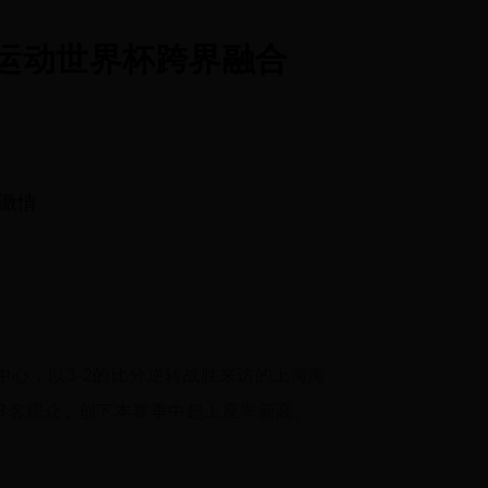
赛车运动世界杯跨界融合
激情
中心，以3-2的比分逆转战胜来访的上海海
68名观众
，创下本赛季中超上座率新高。