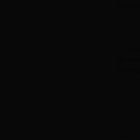
此役
港队则要
度依赖外
2025-06-12 0