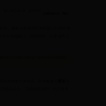
：3张（双方各1张，裁判1张）
比赛转折点：第63
急时刻，鲁能主帅崔康熙果断换上巴西外援
洋传中头槌破门；第84分钟，又是这两人
雷桑的第二个进球让我想起了他在K联赛的巅峰状
罚在社交媒体引发热议。知名解说员
董路
在
拉则坚持认为："规则就是规则，判罚没有