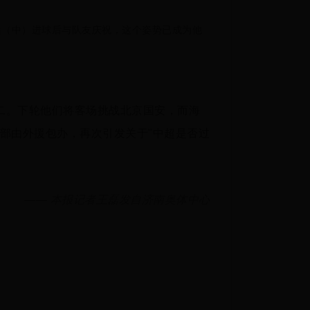
桑（中）进球后与队友庆祝，这个姿势已成为他
二。下轮他们将客场挑战北京国安，而海
部由外援包办，再次引发关于"中超是否过
—— 本报记者王磊发自济南奥体中心