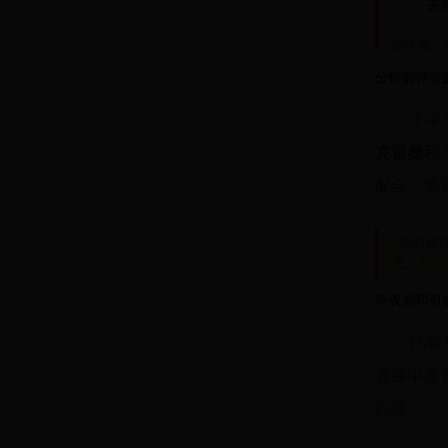
关
控球率：鲁
分钟的神奇
下半
克雷桑
和
配合，克
"我们展
态。"
争议判罚引
比赛
直播中直
问题。"