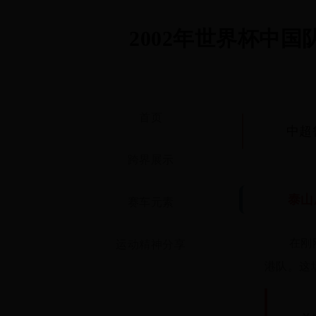
2002年世界杯中国
首页
中超
跨界展示
泰山
赛车元素
在刚
运动精神分享
港队。这