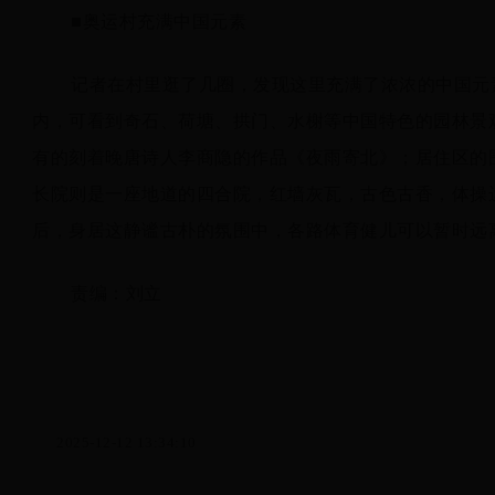
■奥运村充满中国元素
记者在村里逛了几圈，发现这里充满了浓浓的中国元
内，可看到奇石、荷塘、拱门、水榭等中国特色的园林景
有的刻着晚唐诗人李商隐的作品《夜雨寄北》；居住区的
长院则是一座地道的四合院，红墙灰瓦，古色古香，体操
后，身居这静谧古朴的氛围中，各路体育健儿可以暂时远
责编：刘立
2025-12-12 13:34:10