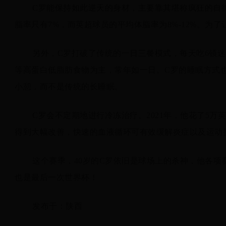
C罗能保持如此逆天的身材，主要靠其堪称疯狂的自
脂率只有7%，而英超球员的平均体脂率为8%-12%。为
另外，C罗打破了传统的一日三餐模式，每天吃6顿
等高蛋白低脂肪食物为主，常年如一日。C罗的睡眠方式
小憩，而不是传统的长睡眠。
C罗会不定期地进行冷冻治疗。2021年，他花了5万
得到大幅改善，快速的血液循环可有效缓解炎症以及运动
这个赛季，40岁的C罗依旧是球场上的杀神，他各项赛
也是最后一次世界杯！
发布于：陕西