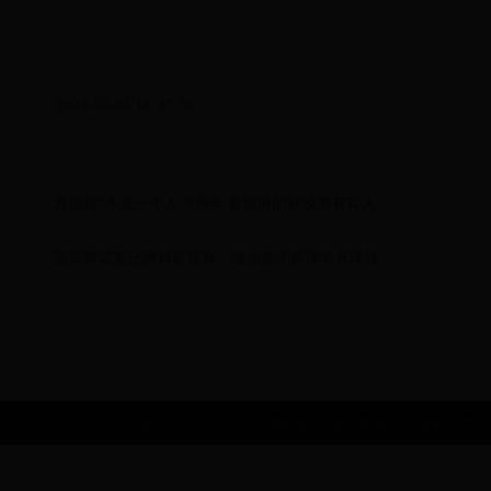
2026-03-03 18:47:39
黄健翔“不是一个人”9周年 最激情的解说另有其人
宝应斯诺克比赛精彩落幕，顶尖选手展现非凡球技
Copyright © 2022 2002年世界杯中国队|世界杯主题曲十大歌曲|10