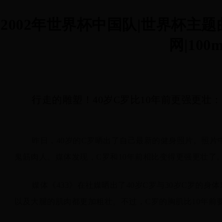
2002年世界杯中国队|世界杯主
网|100m
行走的雕塑！40岁C罗比10年前更强更壮：
昨日，40岁的C罗晒出了自己最新的健身照片。照
鬼筋肉人。媒体发现，C罗和10年前相比变得更强更壮了
媒体《433》在社媒晒出了40岁C罗与30岁C罗的
以及大腿的肌肉都更加粗壮。不过，C罗的胸肌比10年前