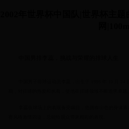
2002年世界杯中国队|世界杯主
网|100m
中国男排李蕊，挑战与荣耀的排球人生
中国男子排球运动员李蕊，出生于 1996 年 10 月 2
期，对排球的热爱和执着，使他在排球领域不断追求卓越
李蕊在球场上的表现备受瞩目，他拥有出色的身体素
赛风格激情四溢，总能给观众带来精彩的表现。