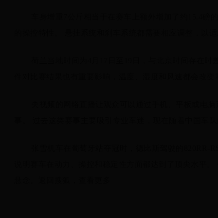
车身增重7公斤相当于在赛车上额外增加了约15.4
的操控特性。 悬挂系统和刹车系统都需要相应调整，以
荷兰当地时间为4月17日至19日，与北京时间存在时
件对比赛结果也有重要影响，温度、湿度和风速都会改变
央视频的网络直播让观众可以通过手机、平板或电脑
事。 过去这类赛事主要吸引专业车迷，现在随着中国车
张雪机车在葡萄牙站夺冠时，德比斯驾驶的820RR-R
说明赛车在动力、操控和稳定性方面都达到了顶尖水平。
悬念。返回搜狐，查看更多