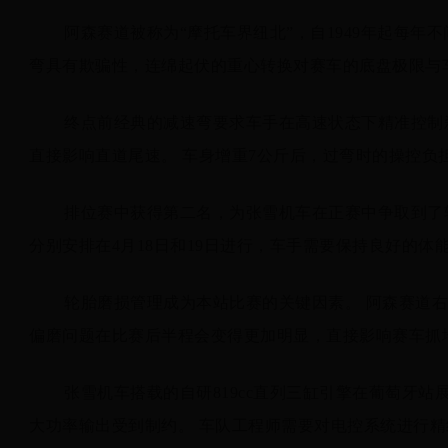
阿森赛道被称为“摩托车界纽北”，自1949年起每年
弯具有欺骗性，连绵起伏的重心转换对赛车的底盘极限与
终点前经典的减速弯要求车手在高速状态下精准控制
直接影响直道尾速。 车身增重7公斤后，过弯时的操控
排位赛中获得第二名，为张雪机车在正赛中争取到了
分别安排在4月18日和19日进行，车手需要保持良好的体
轮胎磨损管理成为本站比赛的关键因素。 阿森赛道
偏磨问题在比赛后半程会变得更加明显，直接影响赛车抓
张雪机车搭载的自研819cc直列三缸引擎在葡萄牙站
大功率输出受到制约。 车队工程师需要对电控系统进行