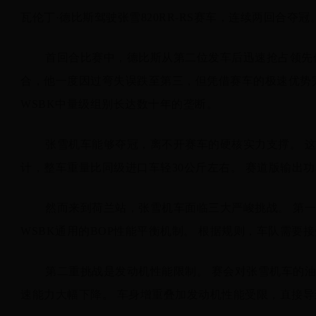
瓦伦丁·德比斯驾驶张雪820RR-RS赛车，连续两回合夺冠
首回合比赛中，德比斯从第二位发车后迅速抢占领先位
合，他一度因过弯失误跌至第三，但凭借赛车的极速优势
WSBK中量级组别长达数十年的垄断。
张雪机车能够夺冠，离不开赛车的硬核实力支撑。 这款8
计，整车重量比同级进口车轻30公斤左右。 赛道版输出功率可
然而来到荷兰站，张雪机车面临三大严峻挑战。 第
WSBK通用的BOP性能平衡机制。 根据规则，车队需要
第二重挑战是发动机性能限制。 赛会对张雪机车的油
速能力大幅下降。 车身增重叠加发动机性能受限，直接