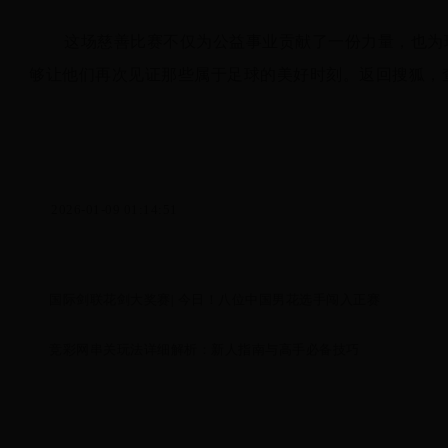
这场慈善比赛不仅为公益事业贡献了一份力量，也为
够让他们再次见证那些属于足球的美好时刻。返回搜狐，
2026-01-09 01:14:51
国际剑联花剑大奖赛| 今日！八位中国男花选手闯入正赛
竞彩网串关玩法详细解析：新人指南与高手必备技巧