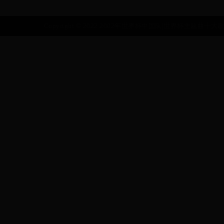
Copyright © 2022 2002年世界杯中国队|世界杯主题曲十大歌曲|10