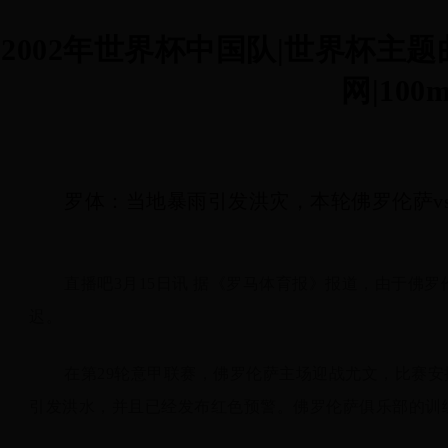
2002年世界杯中国队|世界杯主
网|100m
罗体：当地暴雨引发洪灾，本轮佛罗伦萨v
直播吧3月15日讯 据《罗马体育报》报道，由于佛
迟。
在第29轮意甲联赛，佛罗伦萨主场迎战尤文，比赛安
引发洪水，并且已经发布红色预警。佛罗伦萨俱乐部的训练基地