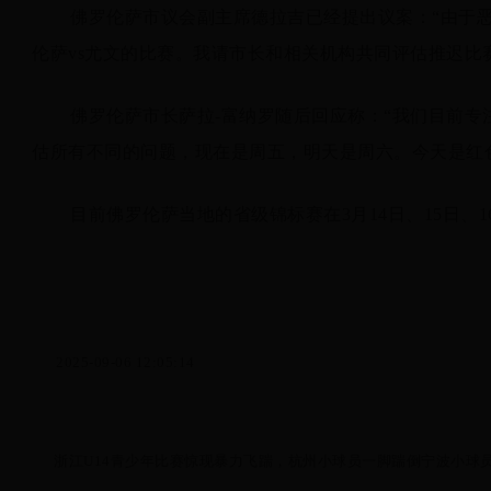
佛罗伦萨市议会副主席德拉吉已经提出议案：“由于
伦萨vs尤文的比赛。我请市长和相关机构共同评估推迟比
佛罗伦萨市长萨拉-富纳罗随后回应称：“我们目前
估所有不同的问题，现在是周五，明天是周六。今天是红
目前佛罗伦萨当地的省级锦标赛在3月14日、15日、
2025-09-06 12:05:14
浙江U14青少年比赛惊现暴力飞踹，杭州小球员一脚踹倒宁波小球