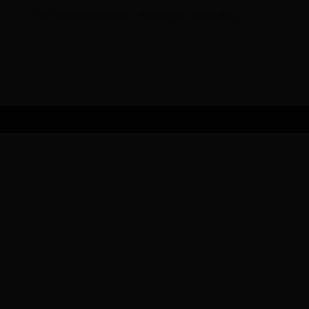
2011蹦床世锦赛奖牌榜：中国8金3银1铜独占鳌头
Copyright © 2022 2002年世界杯中国队|世界杯主题曲十大歌曲|10