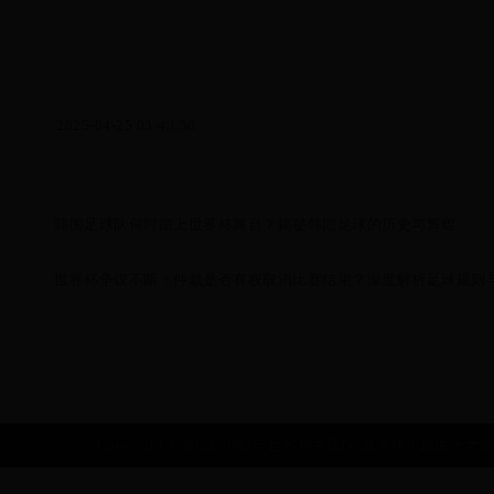
2025-04-25 03:49:36
韩国足球队何时踏上世界杯舞台？揭秘韩国足球的历史与辉煌
世界杯争议不断：仲裁是否有权取消比赛结果？深度解析足球规则
Copyright © 2022 2002年世界杯中国队|世界杯主题曲十大歌曲|10