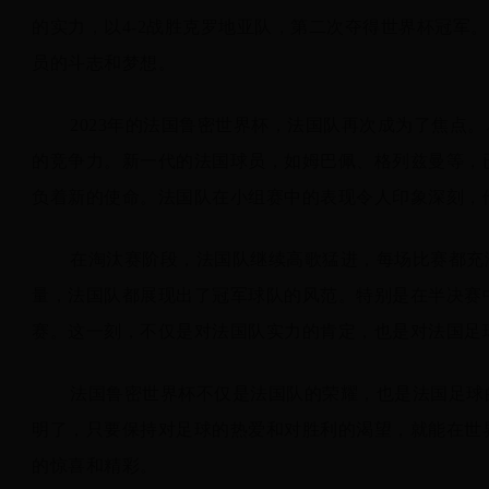
的实力，以4-2战胜克罗地亚队，第二次夺得世界杯冠军
员的斗志和梦想。
2023年的法国鲁密世界杯，法国队再次成为了焦点
的竞争力。新一代的法国球员，如姆巴佩、格列兹曼等，
负着新的使命。法国队在小组赛中的表现令人印象深刻，
在淘汰赛阶段，法国队继续高歌猛进，每场比赛都充
量，法国队都展现出了冠军球队的风范。特别是在半决赛
赛。这一刻，不仅是对法国队实力的肯定，也是对法国足
法国鲁密世界杯不仅是法国队的荣耀，也是法国足球的
明了，只要保持对足球的热爱和对胜利的渴望，就能在世
的惊喜和精彩。