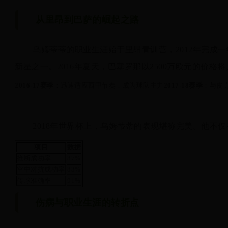
从里昂到巴萨的崛起之路
乌姆蒂蒂的职业生涯始于里昂青训营，2012年完成
新星之一。2016年夏天，巴塞罗那以2500万欧元的价格
2016-17赛季
：迅速适应西甲节奏，成为球队主力
2017-18赛季
：与皮
2018年世界杯上，乌姆蒂蒂的表现堪称完美。他不
项目
数据
抢断成功率
87%
空中对抗成功率
83%
传球准确率
91%
伤病与职业生涯的转折点