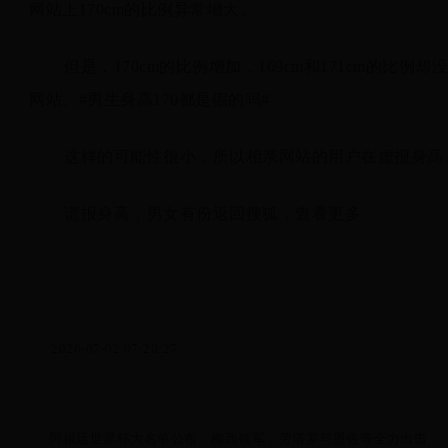
网站上170cm的比例异常增大。
但是，170cm的比例增加，169cm和171cm的比
网站。#男生身高170都是假的吗#
这样的可能性很小，所以相亲网站的用户在虚报身高
谎报身高，男女有份返回搜狐，查看更多
2026-07-02 07:20:27
阿根廷世界杯大名单公布：梅西领军，劳塔罗与恩佐等全力出击