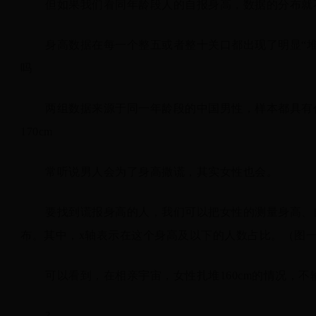
但如果我们看同年龄段人的自报身高，数据的分布就
身高数据在每一个整五或者整十关口都出现了明显“堆积
吗
两组数据来源于同一年龄段的中国男性，样本都具有
170cm
常听说男人会为了身高撒谎，其实女性也会。
要找到谎报身高的人，我们可以把女性的测量身高、
布。其中，x轴表示在这个身高及以下的人数占比。（图
可以看到，在相亲宇宙，女性扎堆160cm的情况，不输
?