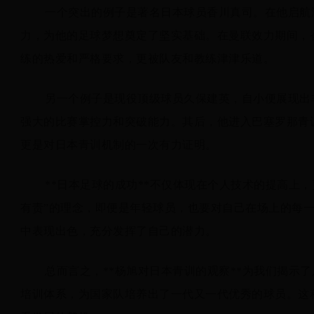
一个突出的例子是著名日本球员香川真司。在他启航
力，为他的足球梦想奠定了坚实基础。在曼联效力期间，
练的热爱和严格要求，更被队友和教练津津乐道。
另一个例子是现役顶级球员久保建英，自小便展现出
强大的比赛掌控力和突破能力。其后，他进入巴塞罗那青训
更是对日本青训机制的一次有力证明。
**日本足球的成功**不仅体现在个人技术的提高上
有责”的理念，即便是年轻球员，也要对自己在场上的每一
中表现出色，充分发挥了自己的潜力。
总而言之，**杨旭对日本青训的观察**为我们揭示
培训体系，为国家队培养出了一代又一代优秀的球员。这