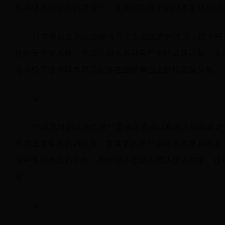
日本球员对训练的渴望**，让他深刻意识到日本足球的强
日本青训之所以能够培养出大批优秀的球员，很大程度
校到专业俱乐部，各级青训体系都有严密的训练计划，关
培养模式使得日本球员能够在国际舞台上持续展露头角。
\n
**球员对训练的态度**是决定青训成败的关键因素
不单追求每天的训练量，更重要的是**训练的质量和效率
练中展现自己的个性，同时也不忘融入团队整体战术。这
面。
\n