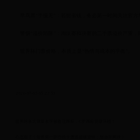
早鸟票“手慢无”：若想省钱，务必第一时间关注官
警惕“溢价陷阱”：淘汰赛和决赛的二手票溢价严重
世界杯门票价格，本质上是“热情与成本的平衡”。
2026-07-05 05:22:53
世界杯各大球星名字被抢注商标，C罗商标竟做马桶！
心态崩了！世界第一萨巴伦卡遭遇超级逆转：想放弃网球！