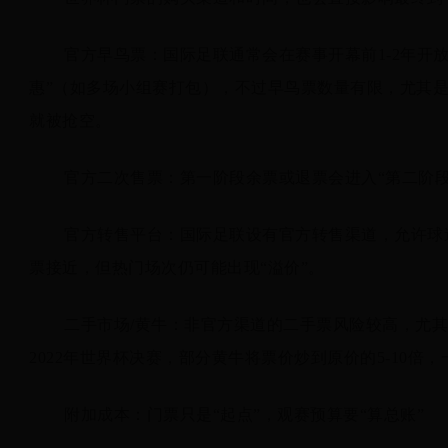
官方早鸟票：国际足联通常会在赛事开幕前1-2年开
惠”（如多场小组赛打包），不过早鸟票数量有限，尤其
就被抢空。
官方二次售票：第一阶段余票或退票会进入“第二阶段
官方转售平台：国际足联设有官方转售渠道，允许球
票接近，但热门场次仍可能出现“溢价”。
二手市场/黄牛：非官方渠道的二手票风险较高，尤
2022年世界杯决赛，部分黄牛将票价炒到原价的5-10
附加成本：门票只是“起点”，观赛预算要“算总账”