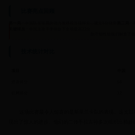
比赛亮点回顾
第一局
：中国队在张晨的强力发球轮连续得分，建立5分优势
第二局
：
关键球员
：中国主攻手李咏砍下全场最高22分
防守韧性给我们制造了很
技术统计对比
项目
中国
进攻得分
58
拦网得分
12
这场比赛最令人惊喜的是斯里兰卡队的表现。这支以
现出了惊人的进步。他们的二传手拉吉特多次组织出精妙