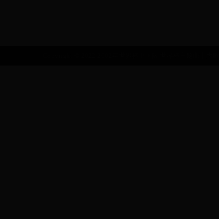
Copyright © 2022 2002年世界杯中国队|世界杯主题曲十大歌曲|10