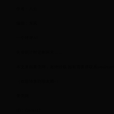
作者：八云
编辑：东风
一个球评AI
失业倒计时还剩两天……
本文来自果壳网，谢绝转载.如有需要请联系sns@guokr
（欢迎转发到朋友圈~）
果壳网
ID：Guokr42