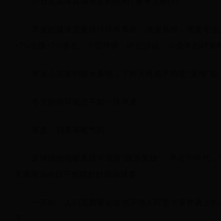
卢日尼基体育场草皮的结构 | 参考文献[3]
草皮的建设需要设计排水系统、浇灌系统，需要专业
+7%泥煤+7%沸石、下层坪床、碎石沙砾、10毫米的碎骨
有这么厉害的排水系统，下雨天再也不怕变“菜地”啦
冬天的你可能还不如一块草皮
草皮：我是有暖气的。
足球场的地暖系统可谓是“隐形英雄”，早在70年代
天寒地冻的日子也能好好踢场球赛。
一开始，人们花费重金在地下埋入巨型水管并通上热
子。