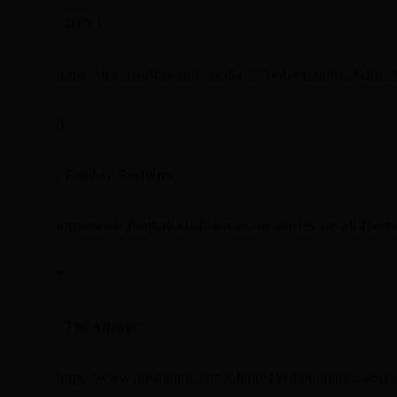
, DEVI
https://devi.danfoss.com/media/1694/devi_sport_fields
6.
, Football Stadiums
http://www.football-stadiums.co.uk/articles/are-all-footb
7.
, The Atlantic
https://www.theatlantic.com/photo/2018/06/photos-socce