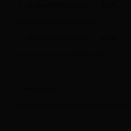
2. 《你了解世界杯球场上的草吗？》，果壳网
https://www.guokr.com/article/438630/
3. 《混合草皮球场会成为趋势吗？》，搜狐网
http://www.sohu.com/a/125877956_505377
4.
, Football Stadiums
http://www.football-stadiums.co.uk/articles/undersoil-hea
5.