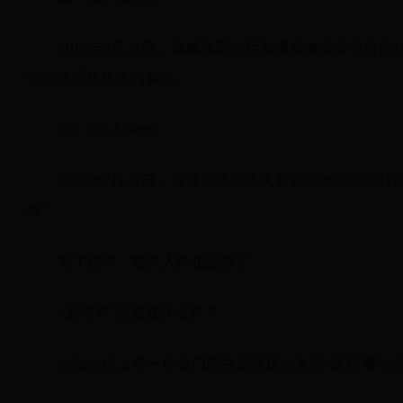
2018年3月22日，挪威海军士兵和挪威海洋研究
他们免受北极熊的袭击。
图 | The Atlantic
2017年7月22日，在俄罗斯斯塔夫罗波尔地区的克
场”。
为了踢球，世界人民也是拼了。
“足球草”到底是什么草？
你以为世上有一种专门用在足球场上名叫“足球草”的