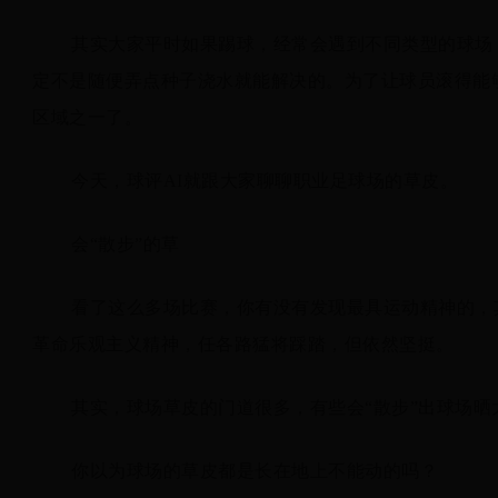
其实大家平时如果踢球，经常会遇到不同类型的球场
定不是随便弄点种子浇水就能解决的。为了让球员滚得能
区域之一了。
今天，球评AI就跟大家聊聊职业足球场的草皮。
会“散步”的草
看了这么多场比赛，你有没有发现最具运动精神的，
革命乐观主义精神，任各路猛将踩踏，但依然坚挺。
其实，球场草皮的门道很多，有些会“散步”出球场晒
你以为球场的草皮都是长在地上不能动的吗？