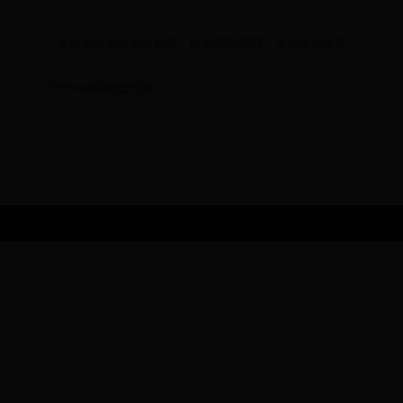
一步步教你如何有效戒糖，輕鬆擺脫糖癮，邁向健康生活
双升英雄会播出时间
Copyright © 2022 2002年世界杯中国队|世界杯主题曲十大歌曲|10