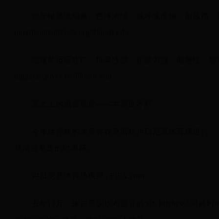
狗牙根质地细腻、色泽浓绿、成坪速度快、耐践踏，被
intermountainbiota.org/illinois.edu
结缕草适应性广、抗旱性强、扩展力强、耐磨性、耐
digitalarchives.tw/illinois.edu
高大上的混合草皮——本届世界杯
今年世界杯的决赛将在莫斯科卢日尼基体育场进行，
草混合草皮的世界杯。
卢日尼基体育场夜景 | FIFA.com
去年11月，来自英国坎布里亚的SIS Pitches公司