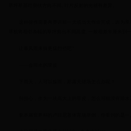
草坪草茎叶倒伏方向不同, 叶片反射的光就有差异。
这种操作需要再赛训前一天或当天作业完成，因为草
草机将相邻条幅的草坪剪出不同高度, 一般相差半厘米到
让暴风雨来得更猛烈些吧”
——会排水的草皮
下雨天，人可以躲雨，那露天球场怎么办呢？
别担心，作为一块高大上的草皮，怎么可能没有排水
拿本届世界杯的卢日尼基体育场举例，你看到的是一