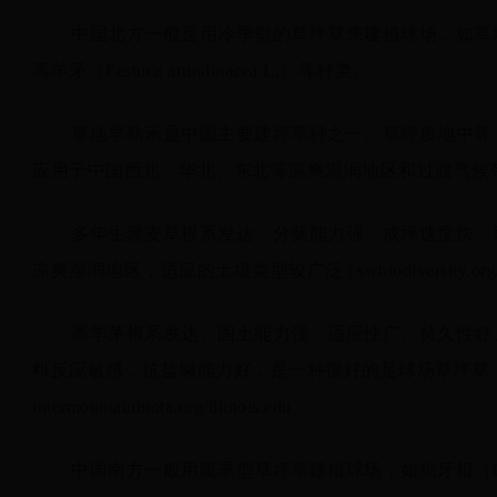
中国北方一般是用冷季型的草坪草来建植球场，如草地早熟禾（Poa
高羊茅（Festuca arundinacea L.）等种类。
草地早熟禾是中国主要建坪草种之一。草坪质地中等
应用于中国西北、华北、东北等凉爽湿润地区和过渡气候带 | intermount
多年生黑麦草根系发达、分蘖能力强、成坪速度快、
凉爽湿润地区，适应的土壤类型较广泛 | swbiodiversity.org/ill
高羊茅根系发达、固土能力强、适应性广、持久性好
料反应敏感，抗盐碱能力好，是一种很好的足球场草坪草，
intermountainbiota.org/illinois.edu
中国南方一般用暖季型草坪草建植球场，如狗牙根（Cynodon dact