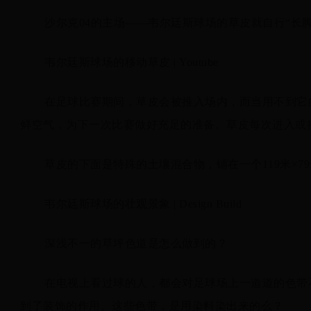
沙尔克04的主场——韦尔廷斯球场的草皮就自行“长
韦尔廷斯球场的移动草皮 | Youtube
在足球比赛期间，草皮会被推入场内，而当用不到它
鲜空气，为下一次比赛做好充足的准备。草皮每次进入或
草皮的下面是特殊的土壤混合物，铺在一个119米×79
韦尔廷斯球场的壮观景象 | Design Build
深浅不一的草坪色道是怎么做到的？
在电视上看过球的人，都会对足球场上一道道的色带
到了装饰的作用。这些色带，是用染料染出来的么？