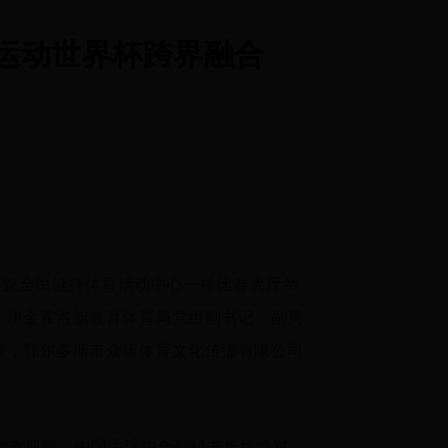
赛车运动世界杯跨界融合
霍洛旗全民健身体育活动中心一楼比赛大厅举
，伊金霍洛旗教育体育局党组副书记、副局
峰，鄂尔多斯市众康体育文化传播有限公司
致欢迎辞。中国手球协会副秘书长姚峰对