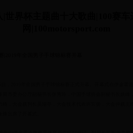
队|世界杯主题曲十大歌曲|100
网|100motorsport.com
赛|2019年全国男子手球锦标赛开幕
月5日，2019年全国男子手球锦标赛正式开幕。开幕式在伊金
多斯市委办公厅副秘书长张秀玲，中国手球协会副秘书长姚峰
力格，大会裁判长吴瑞亭，大会技术代表许宜扬，大会仲裁王
永锋出席了开幕式。
首先由伊金霍洛旗教育体育局党组副书记、副局长巴图德力格