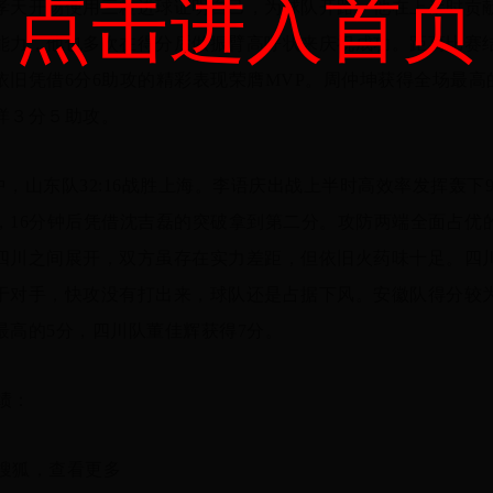
点击进入首页
孝天开场便用三粒进球证明自己，为球队开路。他在上半时贡
能力，他也多次在得分后做振臂高呼状来庆祝成功。距离比赛
依旧凭借6分6助攻的精彩表现荣膺MVP。周仲坤获得全场最
洋３分５助攻。
中，山东队32:16战胜上海。李语庆出战上半时高效率发挥轰
，16分钟后凭借沈吉磊的突破拿到第二分。攻防两端全面占优
四川之间展开，双方虽存在实力差距，但依旧火药味十足。四
于对手，快攻没有打出来，球队还是占据下风。安徽队得分较
最高的5分，四川队董佳辉获得7分。
绩：
搜狐，查看更多