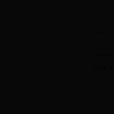
2026-07-05 1
北京射箭公开
兑现承诺！民