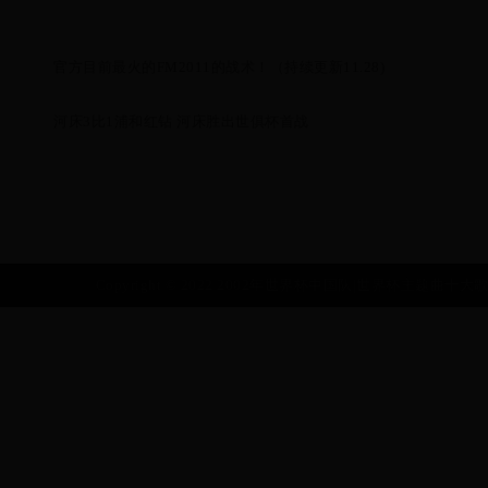
官方目前最火的FM2011的战术！（持续更新11.28)
河床3比1浦和红钻 河床胜出世俱杯首战
Copyright © 2022 2002年世界杯中国队|世界杯主题曲十大歌曲|10