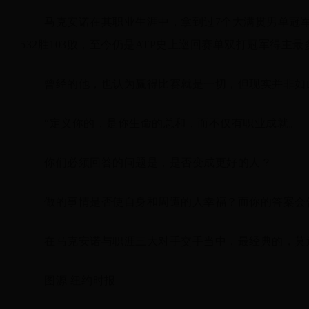
马克安诺在其职业生涯中，拿到过7个大满贯男单冠军、
532胜103败，至今仍是ATP史上巡回赛单双打冠军得主
曾经的他，也认为赢得比赛就是一切，但现实并非如
“定义你的，是你生命的总和，而不仅有职业成就。
你们必须回答的问题是，是否变成更好的人？
做的事情是否使自身和周遭的人幸福？而你的答案会
在马克安诺与职涯三大对手交手当中，最经典的，莫过于与“
图源 纽约时报