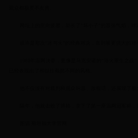
观众都极度不友善。
网坛上的所向披靡，助长了“坏小子”的嚣张气焰，
或许是那次“冰与火”的经典对决，直到被更强大的
1980年温网决赛，更像是马克安诺的“浴火重生之
已经表现出了和以往截然不同的风格。
他不仅没有对裁判和观众叫嚣、放狠话，还展现了极
隔年，他就击败了博格，拿下了第一座温网冠军杯，
图源 斯坦福大学官网