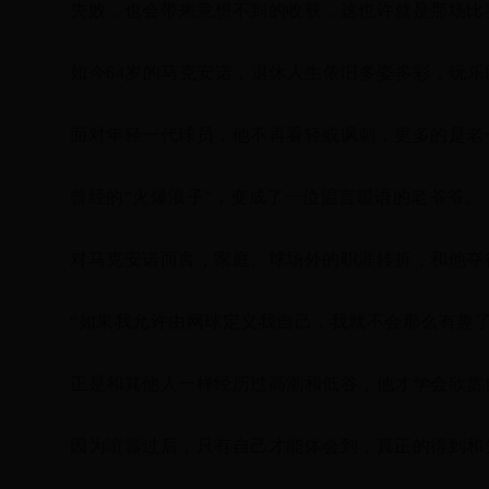
失败，也会带来意想不到的收获，这也许就是那场比
如今64岁的马克安诺，退休人生依旧多姿多彩，玩
面对年轻一代球员，他不再看轻或讽刺，更多的是老
曾经的“火爆浪子”，变成了一位温言暖语的老爷爷。
对马克安诺而言，家庭、球场外的职涯转折，和他夺
“如果我允许由网球定义我自己，我就不会那么有趣
正是和其他人一样经历过高潮和低谷，他才学会欣赏
因为喧嚣过后，只有自己才能体会到，真正的得到和