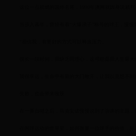
这位一点就燃的国外名将，1990年澳网就因辱说裁
当步入暮年，曾经有着“火爆浪子”称号的球王，慢
“相信我，有更好的方式可以释放压力。
很长一段时间，我缺乏同理心，这可能是我人生最大
我很幸运，生命中有新的大门敞开，让我以意想不到
失败，也会带来收获
在一番自嘲之后，马克安诺慢慢说到了演讲的主题，
在网球运动的世界里，如何衡量一位球手的价值，标