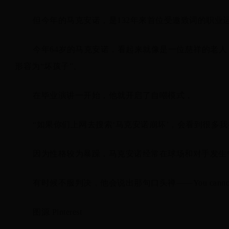
但今年的马克安诺，是132年来首位受邀致词的职
今年64岁的马克安诺，看起来就像是一位慈祥的老
形容为“坏孩子”。
在毕业演讲一开始，他就开启了自嘲模式，
“如果你们上网去搜索‘马克安诺崩坏’，会看到很多
因为性格较为暴躁，马克安诺经常在球场和对手发生
有时候不服判决，他会说出那句口头禅——You cannot
图源 Pinterest