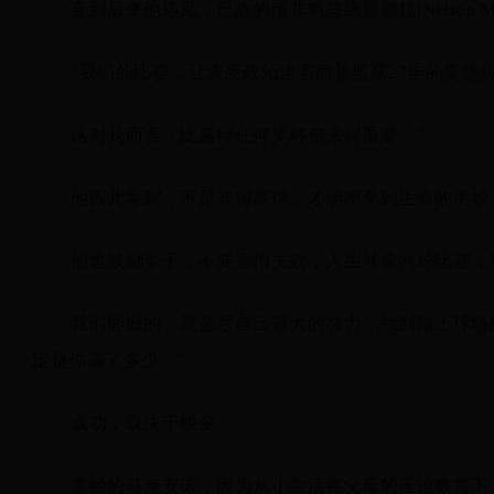
直到后来他遇见，已故的南非前总统曼德拉(Nelson
“我们的比赛，让遭受政治迫害而被监禁27年的曼德
这对我而言，比赢得任何奖杯都来得重要。”
他因此学到，不是非得赢球，才能感受到生命的美妙
他也鼓励学子，不要害怕失败，人生就像网球比赛，
我们能做的，就是尽自己最大的努力，找到踏上球场
定是你赢了多少。”
成功，取决于蜕变
曾经的马克安诺，因为从小生活在父母的压迫教育下