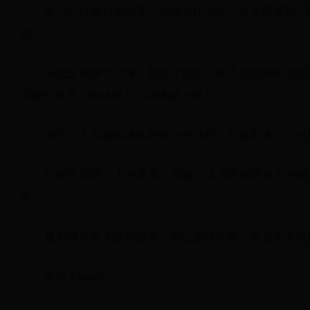
两人共对决14场比赛，虽然不比当代三巨头费德勒
决”。
马克安诺脾气火爆，是左手持拍、单手反拍的快攻型
底线型球员，底线强力上旋球威力惊人。
由于二人形象和球风对比十分强烈，就像是冰与火一
1980年温网二人的决赛，就被公认为是网球史上的
影。
最后博格拿下温网冠军，回忆这段往事，马克安诺承
图源 Esquire