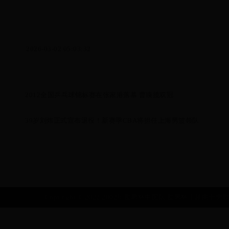
2026-03-02 05:03:32
2012全国乒乓球锦标赛在张家港落幕 曹臻揽双冠
39岁刘炜正式宣布退役！新赛季CBA将担任上海男篮领队
Copyright © 2022 2002年世界杯中国队|世界杯主题曲十大歌曲|10