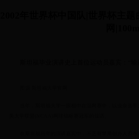
2002年世界杯中国队|世界杯主
网|100m
斯坦福毕业演讲史上首位运动员嘉宾：“输
图源 斯坦福大学官网
当年，斯坦福大学一眼相中在温网赛中，以业余选手之
美大学联盟(NCAA)网球锦标赛冠军的佳话。
在斯坦福历年的演讲嘉宾中，不乏有苹果创办人乔布