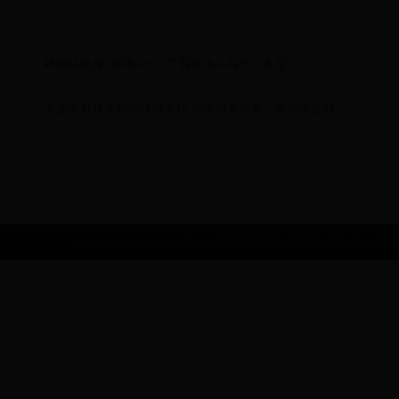
耕地马化身“赛场斗士” 广西苗乡斗马节引客至
上届世界杯失利仍耿耿于怀 罗纳尔多誓要一血法国之耻
Copyright © 2022 2002年世界杯中国队|世界杯主题曲十大歌曲|10