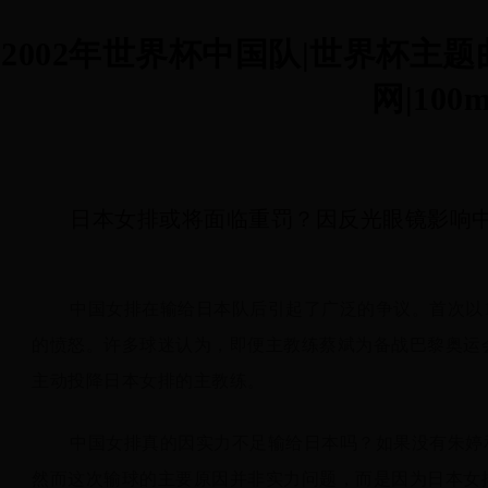
2002年世界杯中国队|世界杯主
网|100m
日本女排或将面临重罚？因反光眼镜影响
中国女排在输给日本队后引起了广泛的争议。首次以1
的愤怒。许多球迷认为，即便主教练蔡斌为备战巴黎奥运
主动投降日本女排的主教练。
中国女排真的因实力不足输给日本吗？如果没有朱婷
然而这次输球的主要原因并非实力问题，而是因为日本女