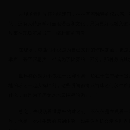
去现场看世界杯的球迷们，往往有着独特的仪式感。
队，还有人特意学习当地语言和文化，只为更好地融入这
故事在现场汇聚成了一幅壮丽的画卷。
在现场，球迷们不仅是为自己支持的球队加油，更是
掌声、甚至叹息声，都成为了比赛的一部分。那种身临其
世界杯的魅力不仅在于比赛本身，还在于它带给球迷
地的球迷一起庆祝胜利，这些瞬间都将成为球迷们永生难
什么，而是为了感受足球最纯粹的魅力。”
总之，去现场看世界杯的球迷们，不仅仅是在观看一
旅，也是一次对生活的深刻体验。如果你有机会亲临世界