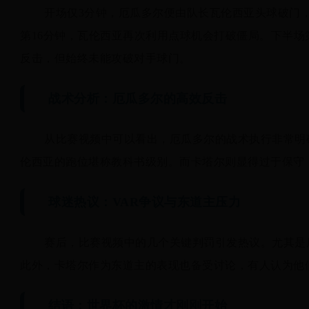
开场仅3分钟，厄瓜多尔便由队长瓦伦西亚头球破门
第16分钟，瓦伦西亚再次利用点球机会打破僵局。下半场
反击，但始终未能攻破对手球门。
战术分析：厄瓜多尔的高效反击
从比赛视频中可以看出，厄瓜多尔的战术执行非常明
伦西亚的跑位堪称教科书级别。而卡塔尔则显得过于保守
球迷热议：VAR争议与东道主压力
赛后，比赛视频中的几个关键判罚引发热议。尤其是
此外，卡塔尔作为东道主的表现也备受讨论，有人认为他
结语：世界杯的激情才刚刚开始