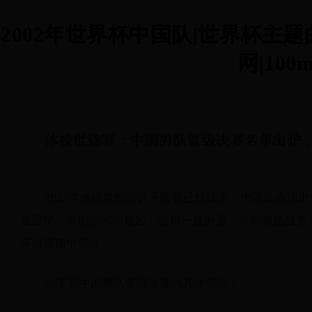
2002年世界杯中国队|世界杯主
网|100m
体操世锦赛：中国男队晋级决赛名单出炉
2025年体操世锦赛男子预赛已经结束，中国队表现
兰星宇、黄明淇和邹敬园。值得一提的是，侍聪将挑战男
环这两项中摘金。
以下是中国男队晋级决赛的具体情况：