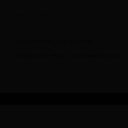
2026-07-08 03:12:54
昨3战胜！近7胜5红星vs拜仁更佳数据解读冲胜
【阿森纳解读】破冰者巴特森：北伦敦酋长球场的历史性足迹
Copyright © 2022 2002年世界杯中国队|世界杯主题曲十大歌曲|10