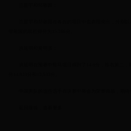
兰星宇和邹敬园：
兰星宇和邹敬园在各自的项目中也表现突出，分别以吊
邹敬园的双杠得分为15.366分。
洪延明和黄明淇：
洪延明在预赛中鞍马项目得到了14.6分，排名第二
分14.833分和13.533分。
中国男队的这些选手在决赛中将会为荣誉而战，期待
返回搜狐，查看更多