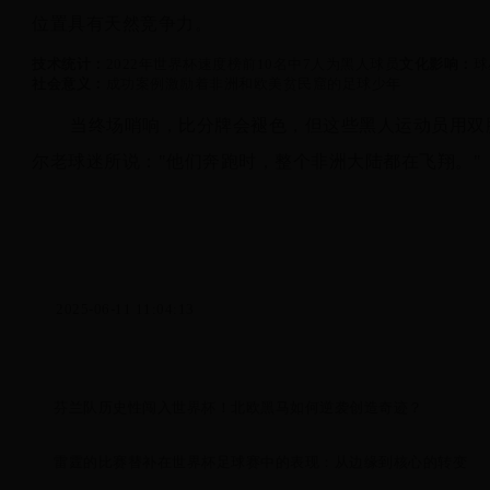
位置具有天然竞争力。
技术统计：
2022年世界杯速度榜前10名中7人为黑人球员
文化影响：
球
社会意义：
成功案例激励着非洲和欧美贫民窟的足球少年
当终场哨响，比分牌会褪色，但这些黑人运动员用双
尔老球迷所说："他们奔跑时，整个非洲大陆都在飞翔。"
2025-06-11 11:04:13
芬兰队历史性闯入世界杯！北欧黑马如何逆袭创造奇迹？
雷霆的比赛替补在世界杯足球赛中的表现：从边缘到核心的转变